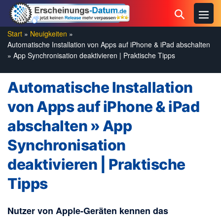
Zum
Menü
Suche-
Inhalt
Schal
Schalter
springen
Start
»
Neuigkeiten
»
Automatische Installation von Apps auf iPhone & iPad abschalten
» App Synchronisation deaktivieren | Praktische Tipps
Automatische Installation
von Apps auf iPhone & iPad
abschalten » App
Synchronisation
deaktivieren | Praktische
Tipps
Nutzer von Apple-Geräten kennen das