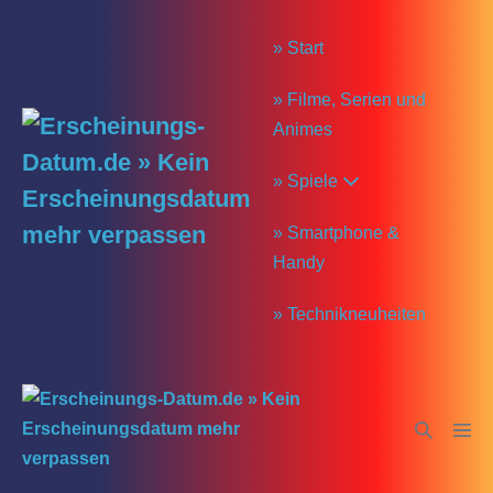
Zum
Inhalt
» Start
springen
» Filme, Serien und
Animes
» Spiele
» Smartphone &
Handy
» Technikneuheiten
Suche-
Menü
Schalter
Schal