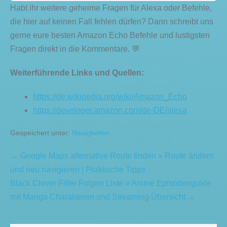
Habt ihr weitere geheime Fragen für Alexa oder Befehle,
die hier auf keinen Fall fehlen dürfen? Dann schreibt uns
gerne eure besten Amazon Echo Befehle und lustigsten
Fragen direkt in die Kommentare. 💬
Weiterführende Links und Quellen:
https://de.wikipedia.org/wiki/Amazon_Echo
https://developer.amazon.com/de-DE/alexa
Gespeichert unter:
Neuigkeiten
Beitragsnavigation
← Google Maps alternative Route finden » Route ändern
und neu navigieren | Praktische Tipps
Black Clover Filler Folgen Liste » Anime Episodenguide
mit Manga Charakteren und Streaming Übersicht →