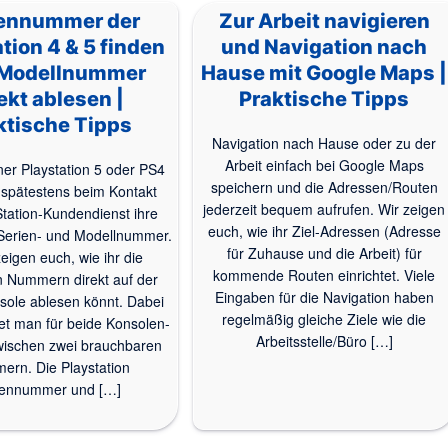
iennummer der
Zur Arbeit navigieren
tion 4 & 5 finden
und Navigation nach
 Modellnummer
Hause mit Google Maps |
ekt ablesen |
Praktische Tipps
ktische Tipps
Navigation nach Hause oder zu der
Arbeit einfach bei Google Maps
ner Playstation 5 oder PS4
speichern und die Adressen/Routen
spätestens beim Kontakt
jederzeit bequem aufrufen. Wir zeigen
tation-Kundendienst ihre
euch, wie ihr Ziel-Adressen (Adresse
 Serien- und Modellnummer.
für Zuhause und die Arbeit) für
zeigen euch, wie ihr die
kommende Routen einrichtet. Viele
n Nummern direkt auf der
Eingaben für die Navigation haben
sole ablesen könnt. Dabei
regelmäßig gleiche Ziele wie die
et man für beide Konsolen-
Arbeitsstelle/Büro […]
wischen zwei brauchbaren
rn. Die Playstation
iennummer und […]