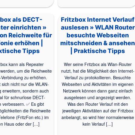
zbox als DECT-
Fritzbox Internet Verlauf
ter einrichten »
auslesen » WLAN Router
on Reichweite für
besuchte Webseiten
fonie erhöhen |
mitschneiden & ansehe
ktische Tipps
| Praktische Tipps
tzbox kann als Repeater
Wer seine Fritzbox als Wlan-Router
t werden, um die Reichweite
nutzt, hat die Möglichkeit den Internet-
-Verbindung zu erhöhen.
Verlauf zu protokollieren. Besuchte
t sich nicht nur die WLAN-
Webseiten und Aktivitäten im eigenen
 erweitern, sondern auch
Netzwerk können dann ganz einfach
al für schnurlose DECT-
ausgelesen und angezeigt werden.
e verbessern. ✅ Es gibt
Was den Router Verlauf mit den
glichkeiten die Reichweite
jeweiligen Aktivitäten auf der Fritzbox
elefone (FritzFon etc.) im
anbelangt, so wird hier normalerweise
n Haus oder der […]
kein Verlauf […]