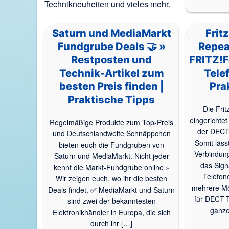
Technikneuheiten und vieles mehr.
Saturn und MediaMarkt
Frit
Fundgrube Deals 🤝 »
Repea
Restposten und
FRITZ!F
Technik-Artikel zum
Tele
besten Preis finden |
Pra
Praktische Tipps
Die Fri
eingerichte
Regelmäßige Produkte zum Top-Preis
der DECT
und Deutschlandweite Schnäppchen
Somit läss
bieten euch die Fundgruben von
Verbindung
Saturn und MediaMarkt. Nicht jeder
das Sign
kennt die Markt-Fundgrube online »
Telefon
Wir zeigen euch, wo ihr die besten
mehrere Mö
Deals findet. ✅ MediaMarkt und Saturn
für DECT-T
sind zwei der bekanntesten
ganze
Elektronikhändler in Europa, die sich
durch ihr […]