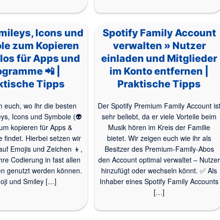
mileys, Icons und
Spotify Family Account
le zum Kopieren
verwalten » Nutzer
los für Apps und
einladen und Mitglieder
ogramme 📲 |
im Konto entfernen |
ktische Tipps
Praktische Tipps
n euch, wo ihr die besten
Der Spotify Premium Family Account is
eys, Icons und Symbole (👽
sehr beliebt, da er viele Vorteile beim
zum kopieren für Apps &
Musik hören im Kreis der Familie
findet. Hierbei setzen wir
bietet. Wir zeigen euch wie ihr als
auf Emojis und Zeichen 👦,
Besitzer des Premium-Family-Abos
hre Codierung in fast allen
den Account optimal verwaltet – Nutze
 genutzt werden können.
hinzufügt oder wechseln könnt. ✅ Als
ji und Smiley […]
Inhaber eines Spotify Family Accounts
[…]