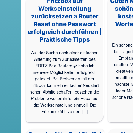
Fritzbox auf
Guten 
Werkseinstellung
schön
zurücksetzen » Router
kost
Reset ohne Passwort
Worte 
erfolgreich durchführen |
Praktische Tipps
Ein schön
den Tages
Auf der Suche nach einer einfachen
Empfän
Anleitung zum Zurücksetzen des
bereiten. 
FRITZ!Box-Routers ✔️ habe ich
kreative
mehrere Möglichkeiten erfolgreich
erstellt, 
getestet. Bei Problemen mit der
nächste G
Fritzbox kann ein einfacher Neustart
Jeder Men
schon Abhilfe schaffen, bestehen die
schöne Nac
Probleme weiterhin ist ein Reset auf
die Werkseinstellung sinnvoll. Die
Fritzbox zählt zu den […]