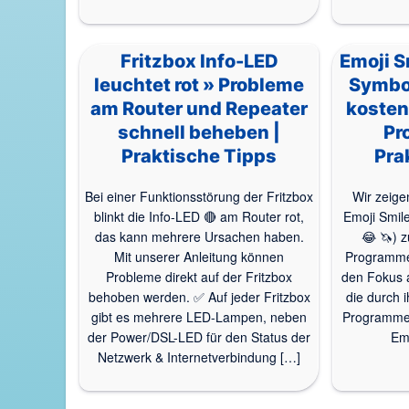
Fritzbox Info-LED
Emoji S
leuchtet rot » Probleme
Symbo
am Router und Repeater
kosten
schnell beheben |
Pr
Praktische Tipps
Pra
Bei einer Funktionsstörung der Fritzbox
Wir zeige
blinkt die Info-LED 🔴 am Router rot,
Emoji Smil
das kann mehrere Ursachen haben.
😂 🦄) 
Mit unserer Anleitung können
Programme 
Probleme direkt auf der Fritzbox
den Fokus 
behoben werden. ✅ Auf jeder Fritzbox
die durch i
gibt es mehrere LED-Lampen, neben
Programmen
der Power/DSL-LED für den Status der
Emo
Netzwerk & Internetverbindung […]