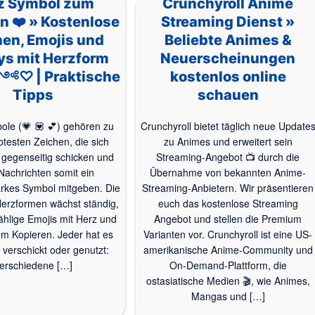
z Symbol zum
Crunchyroll Anime
n ❤️ » Kostenlose
Streaming Dienst »
en, Emojis und
Beliebte Animes &
ys mit Herzform
Neuerscheinungen
♡ | Praktische
kostenlos online
Tipps
schauen
le (💗 💟 💕) gehören zu
Crunchyroll bietet täglich neue Update
btesten Zeichen, die sich
zu Animes und erweitert sein
gegenseitig schicken und
Streaming-Angebot 📺 durch die
Nachrichten somit ein
Übernahme von bekannten Anime-
rkes Symbol mitgeben. Die
Streaming-Anbietern. Wir präsentieren
 Herzformen wächst ständig,
euch das kostenlose Streaming
ählige Emojis mit Herz und
Angebot und stellen die Premium
um Kopieren. Jeder hat es
Varianten vor. Crunchyroll ist eine US-
verschickt oder genutzt:
amerikanische Anime-Community und
erschiedene […]
On-Demand-Plattform, die
ostasiatische Medien 🎬, wie Animes,
Mangas und […]