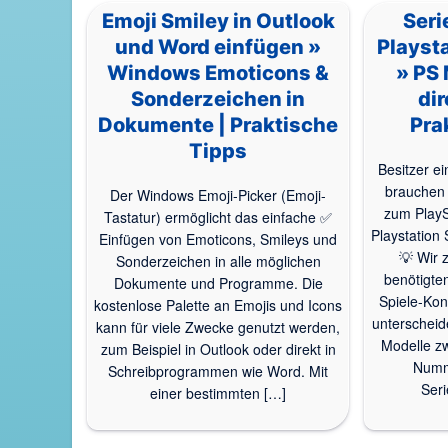
Emoji Smiley in Outlook
Ser
und Word einfügen »
Playsta
Windows Emoticons &
» PS
Sonderzeichen in
dir
Dokumente | Praktische
Pra
Tipps
Besitzer ei
brauchen 
Der Windows Emoji-Picker (Emoji-
zum PlayS
Tastatur) ermöglicht das einfache ✅
Playstation
Einfügen von Emoticons, Smileys und
💡 Wir 
Sonderzeichen in alle möglichen
benötigte
Dokumente und Programme. Die
Spiele-Kon
kostenlose Palette an Emojis und Icons
unterscheid
kann für viele Zwecke genutzt werden,
Modelle z
zum Beispiel in Outlook oder direkt in
Numme
Schreibprogrammen wie Word. Mit
Ser
einer bestimmten […]