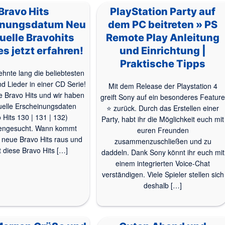
Bravo Hits
PlayStation Party auf
inungsdatum Neu
dem PC beitreten » PS
uelle Bravohits
Remote Play Anleitung
s jetzt erfahren!
und Einrichtung |
Praktische Tipps
hnte lang die beliebtesten
d Lieder in einer CD Serie!
Mit dem Release der Playstation 4
e Bravo Hits und wir haben
greift Sony auf ein besonderes Featur
uelle Erscheinungsdaten
⭐ zurück. Durch das Erstellen einer
 Hits 130 | 131 | 132)
Party, habt ihr die Möglichkeit euch mit
ngesucht. Wann kommt
euren Freunden
e neue Bravo Hits raus und
zusammenzuschließen und zu
t diese Bravo Hits […]
daddeln. Dank Sony könnt ihr euch mit
einem integrierten Voice-Chat
verständigen. Viele Spieler stellen sich
deshalb […]