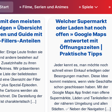
Start
» Filme, Serien und Animes
» Spiele
»
mit den meisten
Welcher Supermarkt
Folgen » Übersicht
oder Laden hat noch
ien und Guide mit
offen » Google Maps
Fillers-Anteilen
antwortet mit
Öffnungszeiten |
ler: Einige Leute finden sie
Praktische Tipps
und andere bestehen auf
 Zusatzinhalte zu ihren
Jeder kennt es, man möchte noch
-Animes. Wir präsentieren
schnell einen Einkauf erledigen oder
e Liste der beliebtesten
Besorgungen machen. Diese Idee
 eine Übersicht der Filler
kommt meistens, wenn viele Geschäft
️ plus Spezial-Episoden.
schon geschlossen haben. Mit der
he Cartoons werden als
Google Maps App findet man offene
chnet. Die Darstellung der
Supermärkte, Läden und Tankstellen i
ist charakteristisch […]
der näheren Umgebung und allen
Städten. ✅ Neben der Navigation […]