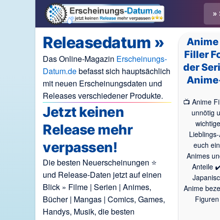
Zum
» 
Inhalt
springen
Releasedatum »
Anime 
Filler 
Das Online-Magazin
Erscheinungs-
der Ser
Datum.de
befasst sich hauptsächlich
Anime-
mit neuen Erscheinungsdaten und
Releases verschiedener Produkte.
📺 Anime Fil
Jetzt keinen
unnötig 
wichtige
Release mehr
Lieblings
verpassen!
euch ein
Animes und
Die besten Neuerscheinungen ⭐
Anteile ✔
und Release-Daten jetzt auf einen
Japanisc
Blick » Filme | Serien | Animes,
Anime bezei
Bücher | Mangas | Comics, Games,
Figuren 
Handys, Musik, die besten