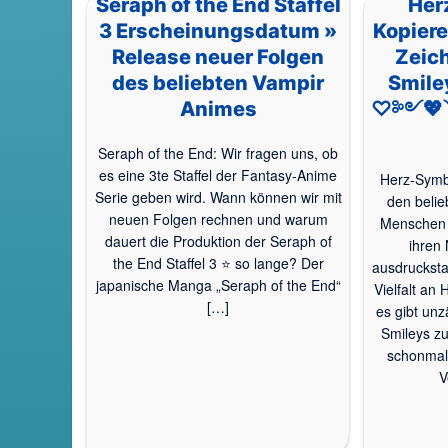
Seraph of the End Staffel
Her
3 Erscheinungsdatum »
Kopiere
Release neuer Folgen
Zeich
des beliebten Vampir
Smile
Animes
♡༻💖༺
Seraph of the End: Wir fragen uns, ob
es eine 3te Staffel der Fantasy-Anime
Herz-Symbo
Serie geben wird. Wann können wir mit
den belie
neuen Folgen rechnen und warum
Menschen 
dauert die Produktion der Seraph of
ihren 
the End Staffel 3 ⭐ so lange? Der
ausdrucksta
japanische Manga „Seraph of the End“
Vielfalt an
[…]
es gibt unz
Smileys z
schonmal 
V