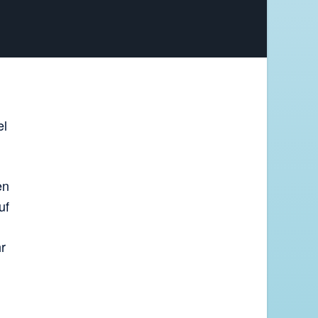
el
en
uf
r