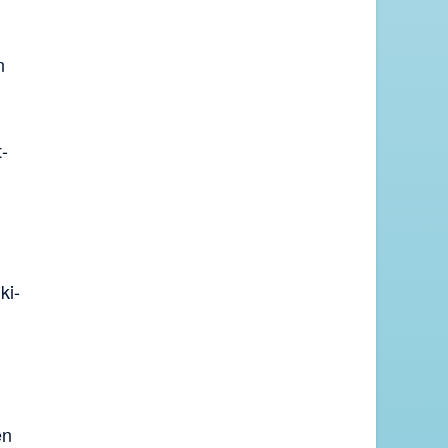
n
t-
ki-
en