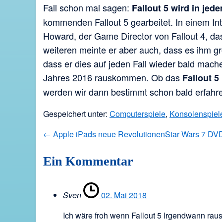
Fall schon mal sagen:
Fallout 5 wird in je
kommenden Fallout 5 gearbeitet. In einem In
Howard, der Game Director von Fallout 4, das
weiteren meinte er aber auch, dass es ihm g
dass er dies auf jeden Fall wieder bald mach
Jahres 2016 rauskommen. Ob das
Fallout 
werden wir dann bestimmt schon bald erfah
Gespeichert unter:
Computerspiele
,
Konsolenspiel
Beitragsnavigation
← Apple iPads neue Revolutionen
Star Wars 7 DV
Ein
Kommentar
Sven
02. Mai 2018
Ich wäre froh wenn Fallout 5 Irgendwann raus 