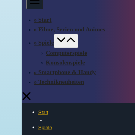
Schalter
» Start
» Filme, Serien und Animes
Menü-
» Spiele
Schalter
Computerspiele
Konsolenspiele
» Smartphone & Handy
» Technikneuheiten
Start
»
Spiele
»