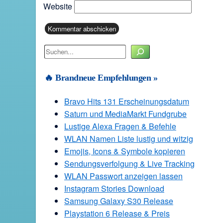
Website
Suchen
🔥 Brandneue Empfehlungen »
Bravo Hits 131 Erscheinungsdatum
Saturn und MediaMarkt Fundgrube
Lustige Alexa Fragen & Befehle
WLAN Namen Liste lustig und witzig
Emojis, Icons & Symbole kopieren
Sendungsverfolgung & Live Tracking
WLAN Passwort anzeigen lassen
Instagram Stories Download
Samsung Galaxy S30 Release
Playstation 6 Release & Preis