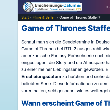
Zum
» 
Inhalt
springen
Start
»
Filme & Serien
»
Game of Thrones Staffel 7
Game of Thrones Staffe
Schaut man sich die Sendetermine in Deutschl
Game of Thrones bei RTL 2 ausgestrahlt wird,
amerikanische Fantasy-Fernsehserie noch nich
eingestiegen, die Story und die Atmospäre 
zu einer meiner Lieblingsserien geworden. 
zu horchen und siehe da 
Erscheiungsdatum
beliebten Serie. Diese Informationen zu dem
vorenthalten, seid gespannt wie es weitergeh
Wann erscheint Game of Th