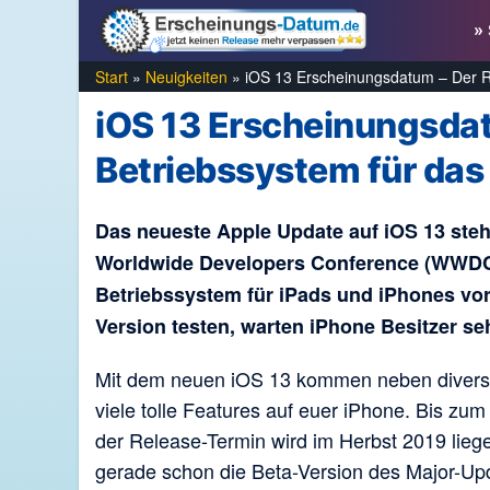
Zum
» 
Inhalt
springen
Start
»
Neuigkeiten
»
iOS 13 Erscheinungsdatum – Der R
iOS 13 Erscheinungsdat
Betriebssystem für das
Das neueste Apple Update auf iOS 13 steh
Worldwide Developers Conference (WWDC)
Betriebssystem für iPads und iPhones vorg
Version testen, warten iPhone Besitzer seh
Mit dem neuen iOS 13 kommen neben diverse
viele tolle Features auf euer iPhone. Bis z
der Release-Termin wird im Herbst 2019 lieg
gerade schon die Beta-Version des Major-Upd