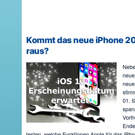
Kommt das neue iPhone 20
raus?
Nebe
neue
neu
stim
01. 
span
Vorf
Ende!
testen, welche Funktionen Apple für das iPho