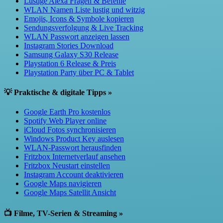
Lustige Alexa Fragen & Befehle
WLAN Namen Liste lustig und witzig
Emojis, Icons & Symbole kopieren
Sendungsverfolgung & Live Tracking
WLAN Passwort anzeigen lassen
Instagram Stories Download
Samsung Galaxy S30 Release
Playstation 6 Release & Preis
Playstation Party über PC & Tablet
💡 Praktische & digitale Tipps »
Google Earth Pro kostenlos
Spotify Web Player online
iCloud Fotos synchronisieren
Windows Product Key auslesen
WLAN-Passwort herausfinden
Fritzbox Internetverlauf ansehen
Fritzbox Neustart einstellen
Instagram Account deaktivieren
Google Maps navigieren
Google Maps Satellit Ansicht
📺 Filme, TV-Serien & Streaming »