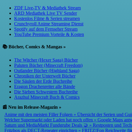
ZDF Live-TV & Mediathek Stream
ARD Mediathek Live TV Sender
Kostenlos Filme & Serien streamen
Crunchyroll Anime Streaming Dienst
Spotify auf dem Fernseher Stream
YouTube Premium Vorteile & Kosten
📚 Bücher, Comics & Mangas »
The Witcher (Hexer Saga) Bücher
Paluten Bücher (Minecraft Freedom)
Outlander Bücher (Highland Saga)
Chroniken der Unterwelt Bücher
Die Säulen der Erde Buchreihe
Eragon Drachenreiter alle Bände
Die Sieben Schwestern Buchreihe
Arazhul Minecraft Buch & Comics
📰 Neu im Release-Magazin »
Anime mit den meisten Filler Folgen » Übersicht der Serien und Gui
Welcher Supermarkt oder Laden hat noch offen » Google Maps antwor
Saturn und MediaMarkt Fundgrube Deals 🤝 » Restposten und Technik
Fritzbox als DECT-Repeater einrichten » FRITZ!Fon Reichweite für 