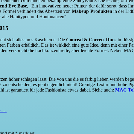
beinhaltet Unreinheiten bekämpfende Salicylsäure. Die leichte, öl-freie
end Eye Base
, „Ein innovativer, neuer Primer, der dafür sorgt, dass
te Formel verhindert das Absetzen von
Makeup-Produkten
in der Lidf
für alle Hauttypen und Hautnuancen“.
015
eht sich alles ums Kaschieren. Die
Conceal & Correct Duos
in flüss
nen Farben erhältlich. Das ist wirklich eine gute Idee, denn mit einer 
den verspricht die hochkonzentrierte, aber leichte Formel. Neben MAC
rzen höher schlagen lässt. Die von uns die es farbig lieben werden bege
r 2 zu entscheiden, es geht eigentlich nicht! Cremige Textur und hohe
l ist garantiert für jede Fashionista etwas dabei. Siehe auch:
MAC Tole
5 →
sind mit
*
markiert