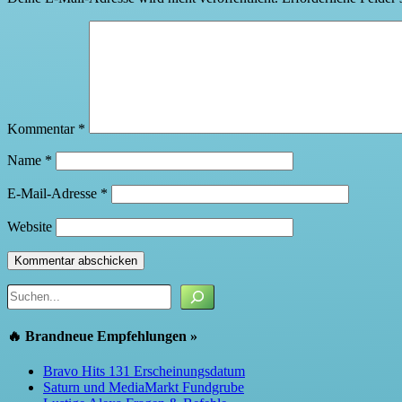
Kommentar
*
Name
*
E-Mail-Adresse
*
Website
Suchen
🔥 Brandneue Empfehlungen »
Bravo Hits 131 Erscheinungsdatum
Saturn und MediaMarkt Fundgrube