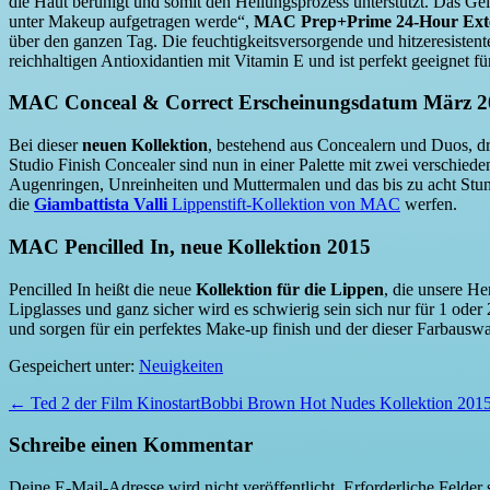
die Haut beruhigt und somit den Heilungsprozess unterstützt. Das Gel 
unter Makeup aufgetragen werde“,
MAC Prep+Prime 24-Hour Ext
über den ganzen Tag. Die feuchtigkeitsversorgende und hitzeresisten
reichhaltigen Antioxidantien mit Vitamin E und ist perfekt geeignet 
MAC Conceal & Correct Erscheinungsdatum März 2
Bei dieser
neuen Kollektion
, bestehend aus Concealern und Duos, dr
Studio Finish Concealer sind nun in einer Palette mit zwei verschiede
Augenringen, Unreinheiten und Muttermalen und das bis zu acht Stun
die
Giambattista Valli
Lippenstift-Kollektion von MAC
werfen.
MAC Pencilled In, neue Kollektion 2015
Pencilled In heißt die neue
Kollektion für die Lippen
, die unsere He
Lipglasses und ganz sicher wird es schwierig sein sich nur für 1 ode
und sorgen für ein perfektes Make-up finish und der dieser Farbauswah
Gespeichert unter:
Neuigkeiten
Beitragsnavigation
← Ted 2 der Film Kinostart
Bobbi Brown Hot Nudes Kollektion 201
Schreibe einen Kommentar
Deine E-Mail-Adresse wird nicht veröffentlicht.
Erforderliche Felder 