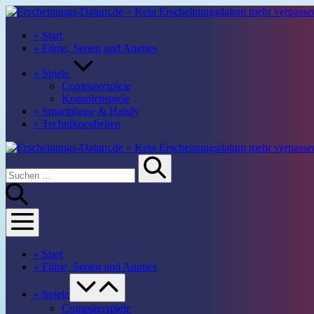
Zum
Inhalt
» Start
springen
» Filme, Serien und Animes
» Spiele
Computerspiele
Konsolenspiele
» Smartphone & Handy
» Technikneuheiten
Suche-
Suchen
Suche
Schalter
nach:
Menü-
Schalter
» Start
» Filme, Serien und Animes
Menü-
Schalter
» Spiele
Computerspiele