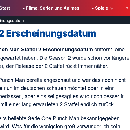
Start
» Filme, Serien und Animes
» Spiele
»
einungsdatum
 2 Erscheinungsdatum
entfernt, eine
ch Man Staffel 2 Erscheinungsdatum
f gewartet haben. Die Season 2 wurde schon vor längere
er, der Release der 2 Staffel rückt immer näher.
e Punch Man bereits angeschaut und wer das noch nicht
rie nun im deutschen schauen möchtet oder in einr
erlassen, aber eins sei gesagt es wird noch besser in
it einer lang erwarteten 2 Staffel endlich zurück.
llseits beliebte Serie One Punch Man bekanntgegeben
ird. Was für die wenigsten groß verwunderlich sein