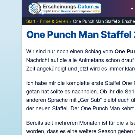
Zum
» 
Inhalt
springen
Start
»
Filme & Serien
»
One Punch Man Staffel 2 Ersch
One Punch Man Staffel
Wir sind nur noch einen Schlag vom
One Pun
Nachricht auf die alle Animefans schon drau
Zeit angekündigt und jetzt wird es immer klar
Ich habe mir die komplette erste Staffel On
getan hat sollte es nachholen. Ob ihr die Se
anderen Sprache mit „Ger Sub“ bleibt euch üb
der neuen Staffel. Der One Punch Man kehrt m
Bereits seit mehreren Monaten ist für die a
worden, dass es eine weitere Season geben w