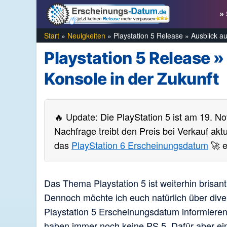
Zum
» 
Inhalt
springen
Start
»
Neuigkeiten
»
Playstation 5 Release » Ausblick a
Playstation 5 Release »
Konsole in der Zukunft
🔥 Update: Die PlayStation 5 ist am 19. N
Nachfrage treibt den Preis bei Verkauf ak
das
PlayStation 6 Erscheinungsdatum
🚀 e
Das Thema Playstation 5 ist weiterhin brisan
Dennoch möchte ich euch natürlich über div
Playstation 5 Erscheinungsdatum informieren.
haben immer noch keine PS 5. Dafür aber eine