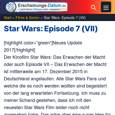
Zum
Menü
Suche-
Inhalt
Schal
Schalter
springen
Start
»
Filme & Serien
»
Star Wars: Episode 7 (VII)
Star Wars: Episode 7 (VII)
[highlight color=“green“]Neues Update
2017[/highlight]
Der Kinofilm Star Wars: Das Erwachen der Macht
oder auch Episode VII – Das Erwachen der Macht
ist mittlerweile am 17. Dezember 2015 in
Deutschland angelaufen. Alle Star Wars Fans und
welche die es noch werden wollten sind begeistert
von der lang erwarteten Fortsetzung. Ich muss zu
meiner Schand gestehen, dass ich mit den
neuesten Star Wars Film leider noch nicht
angesehen habe. Das wäre aber eine super Idee für