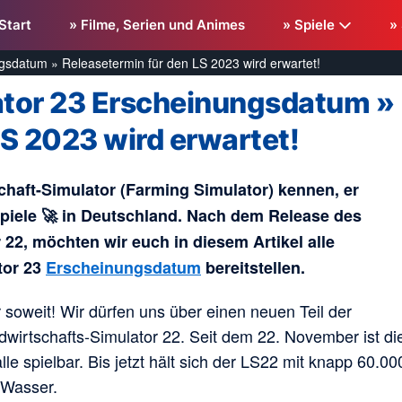
Start
» Filme, Serien und Animes
» Spiele
»
gsdatum » Releasetermin für den LS 2023 wird erwartet!
ator 23 Erscheinungsdatum »
LS 2023 wird erwartet!
haft-Simulator (Farming Simulator) kennen, er
piele 🚀 in Deutschland. Nach dem Release des
 22, möchten wir euch in diesem Artikel alle
tor 23
Erscheinungsdatum
bereitstellen.
r soweit! Wir dürfen uns über einen neuen Teil der
dwirtschafts-Simulator 22. Seit dem 22. November ist di
le spielbar. Bis jetzt hält sich der LS22 mit knapp 60.00
 Wasser.