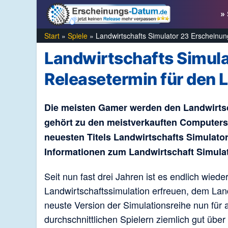
Zum
» 
Inhalt
springen
Start
»
Spiele
»
Landwirtschafts Simulator 23 Erscheinun
Landwirtschafts Simul
Releasetermin für den 
Die meisten Gamer werden den Landwirtsc
gehört zu den meistverkauften Computers
neuesten Titels Landwirtschafts Simulator
Informationen zum Landwirtschaft Simula
Seit nun fast drei Jahren ist es endlich wiede
Landwirtschaftssimulation erfreuen, dem Lan
neuste Version der Simulationsreihe nun für al
durchschnittlichen Spielern ziemlich gut über