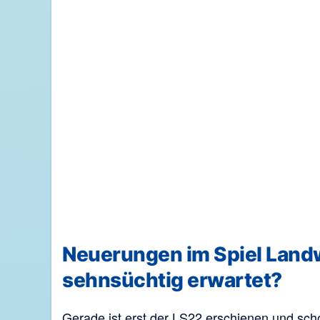
Neuerungen im Spiel Land
sehnsüchtig erwartet?
Gerade ist erst der LS22 erschienen und sc