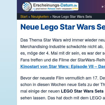
Zum
» 
Inhalt
springen
Start
»
Neuigkeiten
»
Neue Lego Star Wars Sets
Neue Lego Star Wars S
Das Thema Star Wars wird immer wieder neu a
Merchandising-Industrie schwächte nicht ab,
es, möge der 4. Mai mit dir sein, es war der
Fans treffen und die Filme der StarWars-Reih
Kinostart von Star Wars: Episode VII – D
Bevor der neueste Film vermutlich am 17. D
schon in diesen Wochen neue Sets zu der T
mal einige der neuen
LEGO Star Wars Sets
sehen lassen. Das hat doch mit dem LEGO aus