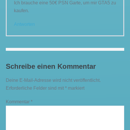
Ich brauche eine 50€ PSN Garte, um mir GTA5 zu
kaufen.
Antworten
Schreibe einen Kommentar
Deine E-Mail-Adresse wird nicht veröffentlicht.
Erforderliche Felder sind mit
*
markiert
Kommentar
*